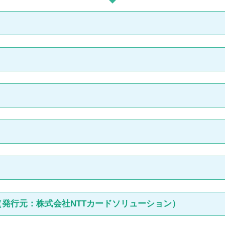
1日（火）
完了された場合、キャンペーンの対象となります。
点一覧
録面談）が完了していて、本キャンペーンの条件に該当するお友達をご
てはまる方
ーマンリソシアに初めて派遣登録（登録面談）をされる方
な方
登録の面談を完了すると、あなたとお友達それぞれに、
5,000円分の「
前（フルネーム）とスタッフNO.をお伝え頂ける方
年4月30日までにお仕事を開始し、就業開始月を含めて2か月就業すると
いただく場合がございます。予めご了承ください。）
プレゼント
介者は1名様のみになります。
特典プレゼント（ギフトID）のメール送信をもって代えさせていただき
アドレスにお送りしますので、メールアドレスは必ずご登録ください。
は（発行元：株式会社NTTカードソリューション）
ト対象外となります。
て～