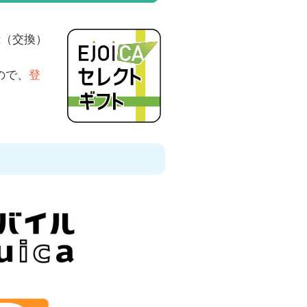
録（交換）
ので、
登