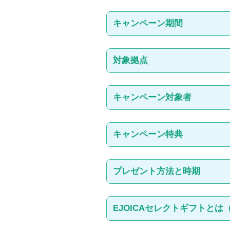
キャンペーン期間
2026年1月19日（月）～2026年3月3
※この期間中に、お友達が登録面談を
対象拠点
全国のヒューマンリソシア拠点
拠
キャンペーン対象者
●ご紹介者（あなた）：
派遣登録（登
●お友達 ：
以下のすべての条件に当
キャンペーン特典
(1)キャンペーン期間中に、ヒュ
(2)2か月以上のお仕事の就業が可能
●特典1：
あなたのご紹介でお友達が
(3)登録面談時に、ご紹介者のお名
●特典2 ：
さらにそのお友達が2026
プレゼント方法と時期
（ご紹介者に確認のお電話をさせて
分の「EJOICAセレクトギフト」
を
※ご登録希望のお友達に対して、ご紹
キャンペーン特典対象のお知らせは、
特典は、ご登録いただいているメール
EJOICAセレクトギフトと
メールアドレスがない場合はプレゼン
～特典のプレゼント方法と時期につい