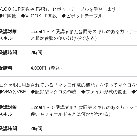
VLOOKUP関数やIF関数、ピボットテーブルを学習します。
◆IF関数 ◆VLOOKUP関数 ◆ピボットテーブル
受講対象
Excel１～４受講者または同等スキルのある方（
スキル
と相対参照の使い分けができる）
受講時間
2時間
受講料
4,000円（税込）
エクセルに用意されている「マクロ作成の機能」を使ってマクロを
◆VBAとVBE ◆記録型マクロの作成 ◆ファイル形式の変更 ◆
受講対象
Excel１～５受講者または同等スキルのある方（
スキル
違いやフィールド名とは何かがわかる）
受講時間
2時間