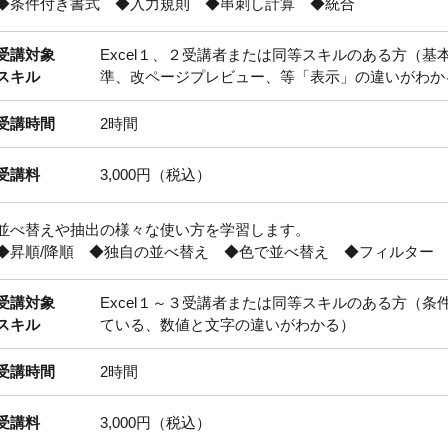
◆条件付き書式 ◆入力規則 ◆串刺し計算 ◆統合
受講対象
Excel１、２受講者または同等スキルのある方（
スキル
準、改ページプレビュー、等「表示」の違いがわか
受講時間
2時間
受講料
3,000円（税込）
並べ替えや抽出の様々な使い方を学習します。
◆昇順/降順 ◆独自の並べ替え ◆色で並べ替え ◆フィルター
受講対象
Excel１～３受講者または同等スキルのある方（
スキル
ている、数値と文字の違いがわかる）
受講時間
2時間
受講料
3,000円（税込）