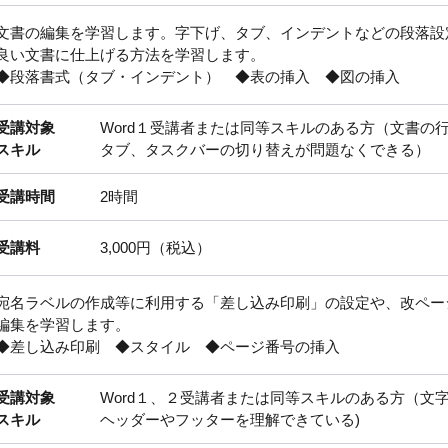
文書の編集を学習します。字下げ、タブ、インデントなどの段落設
良い文書に仕上げる方法を学習します。
◆段落書式（タブ・インデント） ◆表の挿入 ◆図の挿入
受講対象
Word１受講者または同等スキルのある方（文書の
スキル
タブ、タスクバーの切り替えが問題なくできる）
受講時間
2時間
受講料
3,000円（税込）
宛名ラベルの作成等に利用する「差し込み印刷」の設定や、改ペー
編集を学習します。
◆差し込み印刷 ◆スタイル ◆ページ番号の挿入
受講対象
Word１、２受講者または同等スキルのある方（文
スキル
ヘッダーやフッターを理解できている)