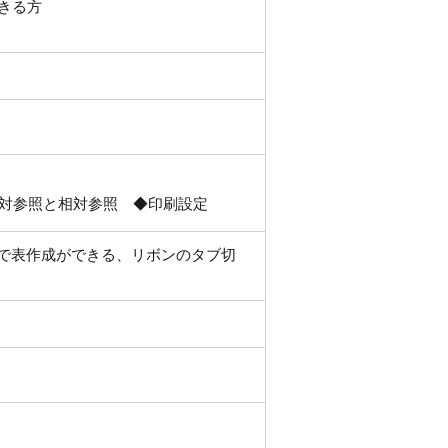
きる方
絶対参照と相対参照 ◆印刷設定
elで表作成ができる、リボンのタブ切