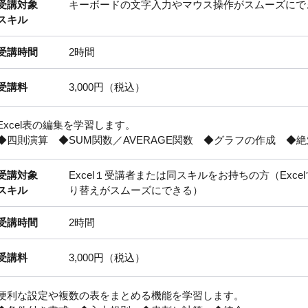
受講対象
キーボードの文字入力やマウス操作がスムーズにで
スキル
受講時間
2時間
受講料
3,000円（税込）
Excel表の編集を学習します。
◆四則演算 ◆SUM関数／AVERAGE関数 ◆グラフの作成 ◆
受講対象
Excel１受講者または同スキルをお持ちの方（Exc
スキル
り替えがスムーズにできる）
受講時間
2時間
受講料
3,000円（税込）
便利な設定や複数の表をまとめる機能を学習します。