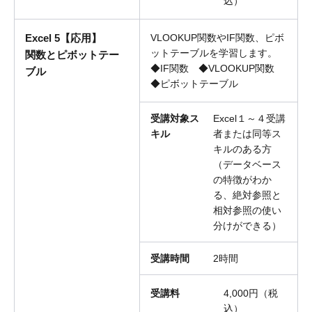
込）
Excel 5【応用】
VLOOKUP関数やIF関数、ピボ
ットテーブルを学習します。
関数とピボットテー
◆IF関数 ◆VLOOKUP関数
ブル
◆ピボットテーブル
受講対象ス
Excel１～４受講
キル
者または同等ス
キルのある方
（データベース
の特徴がわか
る、絶対参照と
相対参照の使い
分けができる）
受講時間
2時間
受講料
4,000円（税
込）