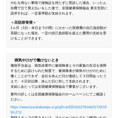
やむを得ない事情で保険証を持たずに受診した場合、いったん
自費で立て替え払いをした後で、全国健康保険協会 東京支部に
請求すれば、一定基準額が支給されます。
＜高額療養費＞
1ヵ月（1日～末日までの間）にかかった医療費の自己負担額が
高額になった場合、一定の自己負担額を超えた費用の支給を受
けることができます。
病気やけがで働けないとき
傷病手当金は、病気休業中に被保険者とその家族の生活を保障
するために設けられた制度で、被保険者が病気やけがのために
働くことができず、会社を休んだ日が連続して３日間あったう
えで、４日目以降、休んだ日に対して支給されます。
支給にあたっては全国健康保険協会で審査がございます。
要件の詳しくは全国健康保険協会のホームページにてご確認く
ださい。
https://www.kyoukaikenpo.or.jp/g3/cat320/sb3170/sbb31710/19
50-271/
登録スタッフの皆さまには、マイページからでもご確認いただ