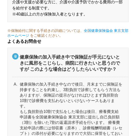
介護や支援が必要な方に、介護や介護予防でかかる費用の一部
を給付する制度です。
※40歳以上の方が保険加入者となります。
※保険給付に関する手続きの詳細については、
全国健康保険協会 東京支部
ホームページ
をご確認ください。
よくあるお問合せ
健康保険の加入手続き中で保険証が手元にないと
きに風邪をこじらし、病院に行きたいと思うので
すが このような場合はどうしたらいいですか？
健康保険の加入手続き中なので後日、月末までに保険証を
持参することを約束し、3割負担で診察してもらう方法も
ありますが、保険証の提示がなければひとまず負担割合
10割で診療費を支払わないといけないケースもありま
す。
もし負担割合10割で支払をした場合は後日、療養費支給
申請書を全国健康保険協会 東京支部に提出し自己負担額
（3割）を除いた7割の返還請求手続を行います。 療養費
支給申請の際には領収書（原本）、診療報酬明細書（レセ
プト）の添付が必要になりますので大切に保管をしておい